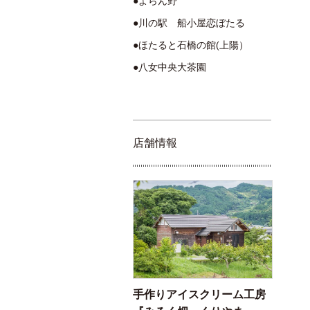
●よらん野
●川の駅 船小屋恋ぼたる
●ほたると石橋の館(上陽）
●八女中央大茶園
店舗情報
手作りアイスクリーム工房