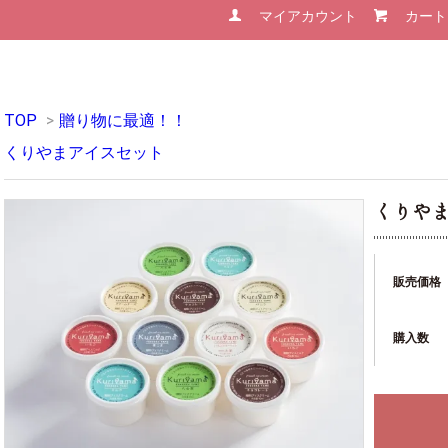
マイアカウント
カート
TOP
>
贈り物に最適！！
くりやまアイスセット
くりや
販売価格
購入数