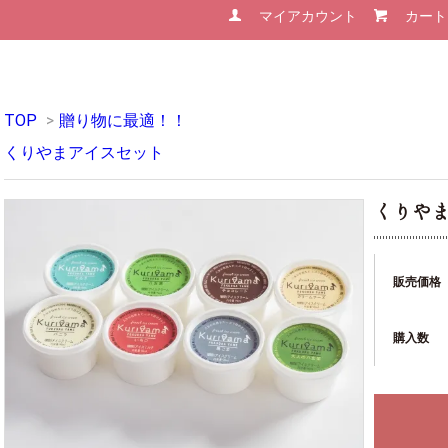
マイアカウント
カート
TOP
>
贈り物に最適！！
くりやまアイスセット
くりや
販売価格
購入数