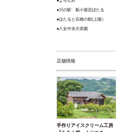
●よらん野
●川の駅 船小屋恋ぼたる
●ほたると石橋の館(上陽）
●八女中央大茶園
店舗情報
手作りアイスクリーム工房